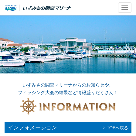
Toggl
navig
いずみさの関空マリーナからのお知らせや、
フィッシング大会の結果など情報盛りだくさん！
インフォメーション
TOPヘ戻る